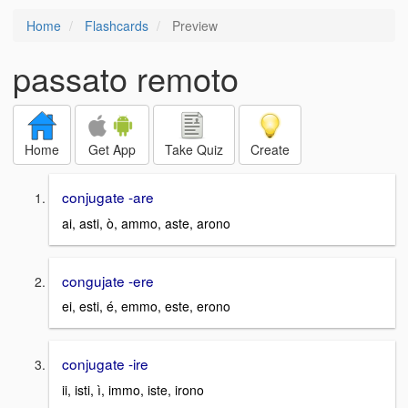
Home
Flashcards
Preview
passato remoto
Home
Get App
Take Quiz
Create
conjugate -are
ai, asti, ò, ammo, aste, arono
congujate -ere
ei, esti, é, emmo, este, erono
conjugate -ire
ii, isti, ì, immo, iste, irono