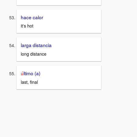
hace calor
it's hot
larga distancia
long distance
ú
ltimo (a)
last, final