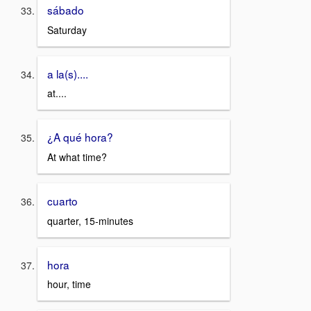
sábado
Saturday
a la(s)....
at....
¿A qué hora?
At what time?
cuarto
quarter, 15-minutes
hora
hour, time