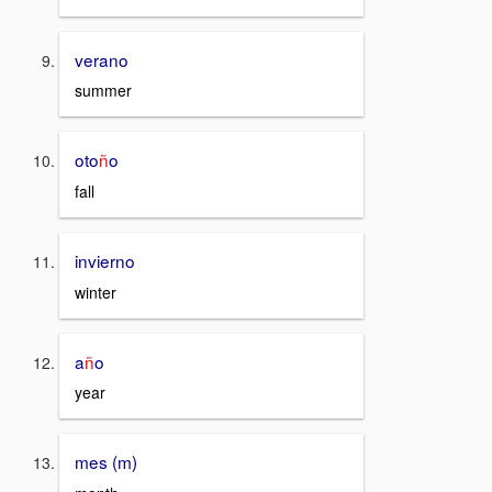
verano
summer
oto
ñ
o
fall
invierno
winter
a
ñ
o
year
mes (m)