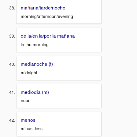
ma
ñ
ana/tarde/noche
morning/afternoon/evening
de la/en la/por la mañana
in the morning
medianoche (f)
midnight
mediod
í
a (m)
noon
menos
minus, less