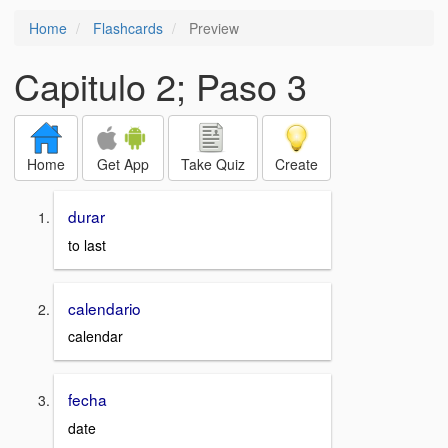
Home
Flashcards
Preview
Capitulo 2; Paso 3
Home
Get App
Take Quiz
Create
durar
to last
calendario
calendar
fecha
date