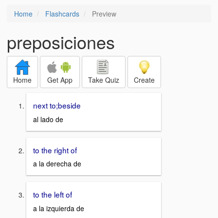
Home
Flashcards
Preview
preposiciones
Home
Get App
Take Quiz
Create
next to;beside
al lado de
to the right of
a la derecha de
to the left of
a la izquierda de