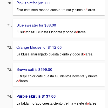
Pink shirt for $35.00
Esta camiseta rosada cuesta treinta y cinco d
ó
lares.
Blue sweater for $88.00
El su
e
ter azul cuesta Ochenta y ocho d
ó
lares.
Orange blouse for $112.00
La blusa anaranjado cuesta ciento y doce d
ó
lares.
Brown suit is $599.00
El traje color cafe cuesta Quinientos noventa y nueve
d
ó
lares.
Purple skirt is $137.00
La falda morado cuesta ciento treinta y siete d
o
lares.