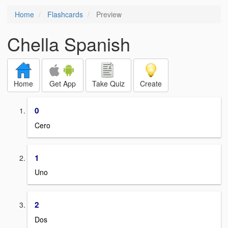
Home
Flashcards
Preview
Chella Spanish
Home
Get App
Take Quiz
Create
0
Cero
1
Uno
2
Dos