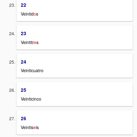
22
Veintid
o
s
23
Veintitr
e
s
24
Veinticuatro
25
Veinticinco
26
Veintis
e
is