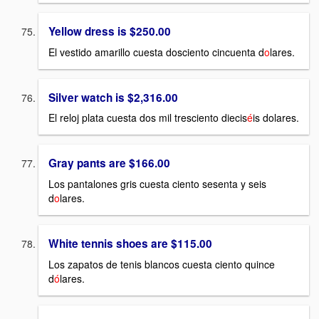
Yellow dress is $250.00
El vestido amarillo cuesta dosciento cincuenta d
o
lares.
Silver watch is $2,316.00
El reloj plata cuesta dos mil tresciento diecis
é
is dolares.
Gray pants are $166.00
Los pantalones gris cuesta ciento sesenta y seis
d
o
lares.
White tennis shoes are $115.00
Los zapatos de tenis blancos cuesta ciento quince
d
ó
lares.