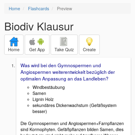
Home
Flashcards
Preview
Biodiv Klausur
Home
Get App
Take Quiz
Create
Was wird bei den Gymnospermen und
Angiospermen weiterentwickelt bezüglich der
optimalen Anpassung an das Landleben?
Windbestäubung
Samen
Lignin Holz
sekundäres Dickenwachstum (Gefäßsystem
besser)
Die Gymnospermen und Angiospermen+Farnpflanzen
sind Kormophyten. Gefäßpflanzen bilden Samen, dies