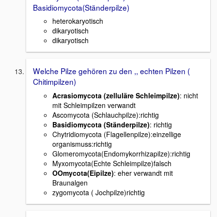
Basidiomycota(Ständerpilze)
heterokaryotisch
dikaryotisch
dikaryotisch
Welche Pilze gehören zu den ,, echten Pilzen (
Chitimpilzen)
Acrasiomycota (zelluläre Schleimpilze)
: nicht
mit Schleimpilzen verwandt
Ascomycota (Schlauchpilze):richtig
Basidiomycota (Ständerpilze)
: richtig
Chytridiomycota (Flagellenpilze):einzellige
organismuss:richtig
Glomeromycota(Endomykorrhizapilze):richtig
Myxomycota(Echte Schleimpilze)falsch
OOmycota(Eipilze)
: eher verwandt mit
Braunalgen
zygomycota ( Jochpilze)richtig