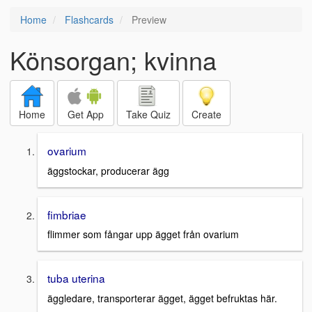
Home
Flashcards
Preview
Könsorgan; kvinna
Home
Get App
Take Quiz
Create
ovarium
äggstockar, producerar ägg
fimbriae
flimmer som fångar upp ägget från ovarium
tuba uterina
äggledare, transporterar ägget, ägget befruktas här.