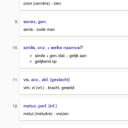
crevi (cernĕre) - zien
senex, gen.
senis - oude man
similis, onz. + welke naamval?
simile + gen./dat. - gelijk aan
gelijkend op
vis, acc., abl. (geslacht)
vim, vi (vrl.) - kracht, geweld
metuo, perf. (inf.)
metui (metuĕre) - vrezen