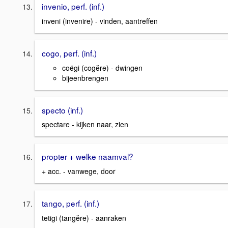
invenio, perf. (inf.)
inveni (invenire) - vinden, aantreffen
cogo, perf. (inf.)
coëgi (cogĕre) - dwingen
bijeenbrengen
specto (inf.)
spectare - kijken naar, zien
propter + welke naamval?
+ acc. - vanwege, door
tango, perf. (inf.)
tetigi (tangĕre) - aanraken