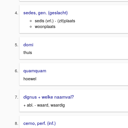
sedes, gen. (geslacht)
sedis (vrl.) - (zit)plaats
woonplaats
domi
thuis
quamquam
hoewel
dignus + welke naamval?
+ abl. - waard, waardig
cerno, perf. (inf.)