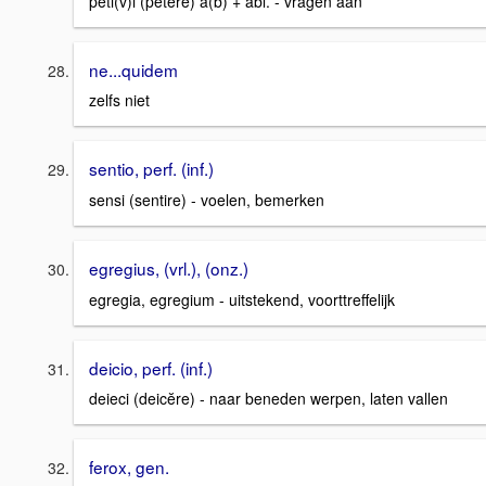
peti(v)i (petĕre) a(b) + abl. - vragen aan
ne...quidem
zelfs niet
sentio, perf. (inf.)
sensi (sentire) - voelen, bemerken
egregius, (vrl.), (onz.)
egregia, egregium - uitstekend, voorttreffelijk
deicio, perf. (inf.)
deieci (deicĕre) - naar beneden werpen, laten vallen
ferox, gen.