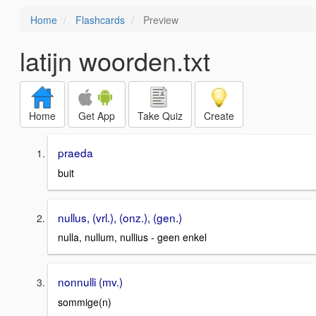
Home
Flashcards
Preview
latijn woorden.txt
Home
Get App
Take Quiz
Create
praeda
buit
nullus, (vrl.), (onz.), (gen.)
nulla, nullum, nullius - geen enkel
nonnulli (mv.)
sommige(n)