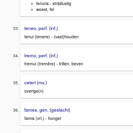
ferocis - strijdlustig
woest, fel
teneo, perf. (inf.)
tenui (tenere) - (vast)houden
tremo, perf. (inf.)
tremui (tremĕre) - trillen, beven
ceteri (mv.)
overige(n)
fames, gen. (geslacht)
famis (vrl.) - honger