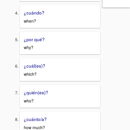
¿cuándo?
when?
¿por qué?
why?
¿cuál(es)?
which?
¿quién(es)?
who?
¿cuánto/a?
how much?