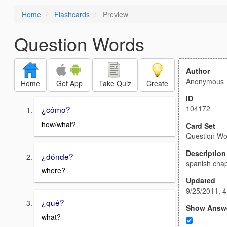
Home
Flashcards
Preview
Question Words
Author
Anonymous
Home
Get App
Take Quiz
Create
ID
104172
¿cómo?
how/what?
Card Set
Question Wo
Description
¿dónde?
spanish cha
where?
Updated
9/25/2011, 
¿qué?
Show Answ
what?