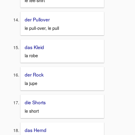
le tee-shirt
der Pullover
le pull-over, le pull
das Kleid
la robe
der Rock
la jupe
die Shorts
le short
das Hemd