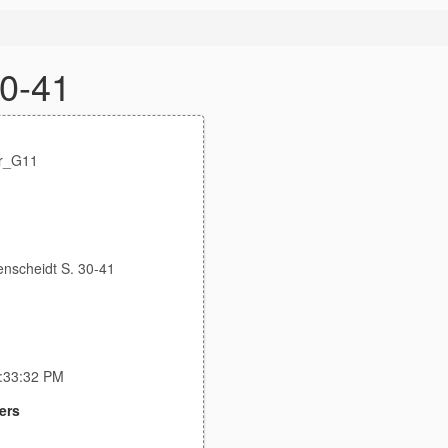
30-41
er_G11
enscheidt S. 30-41
1:33:32 PM
ers