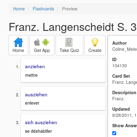
Home
Flashcards
Preview
Franz. Langenscheidt S. 
Author
Coline_Mei
Home
Get App
Take Quiz
Create
ID
104130
anziehen
mettre
Card Set
Franz. Lang
Description
ausziehen
Franz.
enlever
Updated
9/28/2011, 
sich ausziehen
Show Answ
se déshabiller