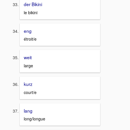
der Bikini
le bikini
eng
étroit/e
weit
large
kurz
court/e
lang
long/longue