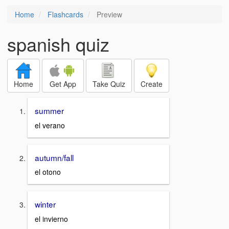
Home
Flashcards
Preview
spanish quiz
Home
Get App
Take Quiz
Create
summer
el verano
autumn/fall
el otono
winter
el invierno