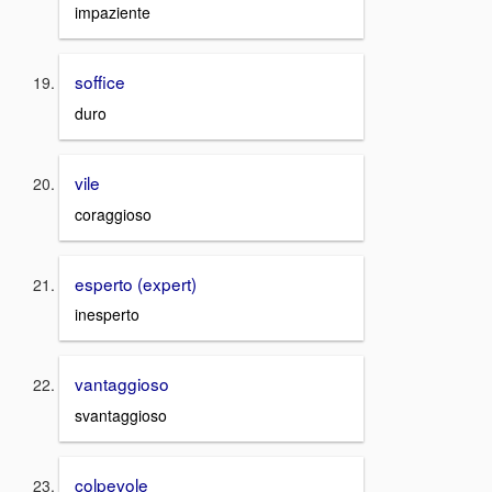
impaziente
soffice
duro
vile
coraggioso
esperto (expert)
inesperto
vantaggioso
svantaggioso
colpevole