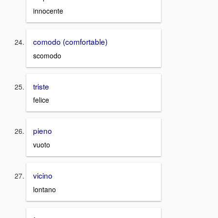
innocente
comodo (comfortable)
scomodo
triste
felice
pieno
vuoto
vicino
lontano