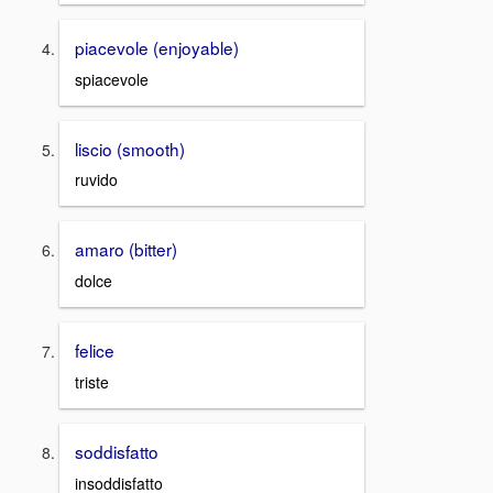
piacevole (enjoyable)
spiacevole
liscio (smooth)
ruvido
amaro (bitter)
dolce
felice
triste
soddisfatto
insoddisfatto