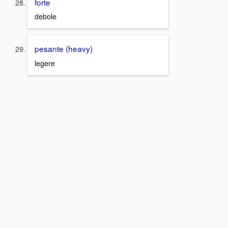
forte
debole
pesante (heavy)
legere