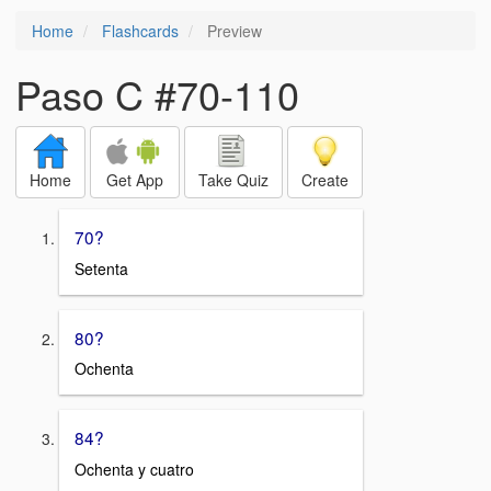
Home
Flashcards
Preview
Paso C #70-110
Home
Get App
Take Quiz
Create
70?
Setenta
80?
Ochenta
84?
Ochenta y cuatro