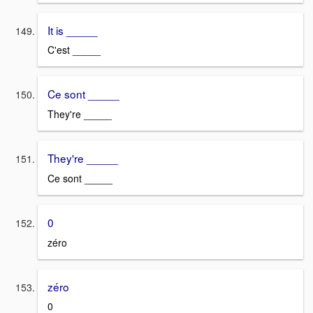
It is _____
C'est _____
Ce sont _____
They're _____
They're _____
Ce sont _____
0
zéro
zéro
0