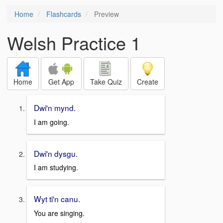
Home
Flashcards
Preview
Welsh Practice 1
Home
Get App
Take Quiz
Create
Dwi'n mynd.
I am going.
Dwi'n dysgu.
I am studying.
Wyt ti'n canu.
You are singing.