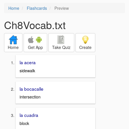
Home
Flashcards
Preview
Ch8Vocab.txt
Home
Get App
Take Quiz
Create
la acera
sidewalk
la bocacalle
intersection
la cuadra
block