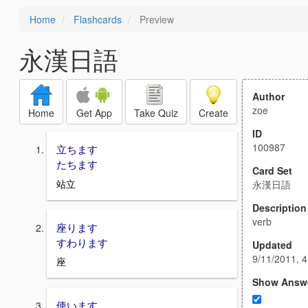
Home
Flashcards
Preview
永漢日語
Author
zoe
Home
Get App
Take Quiz
Create
ID
100987
立ちます
たちます
Card Set
站立
永漢日語
Description
verb
座ります
すわります
Updated
9/11/2011, 
座
Show Answ
使います