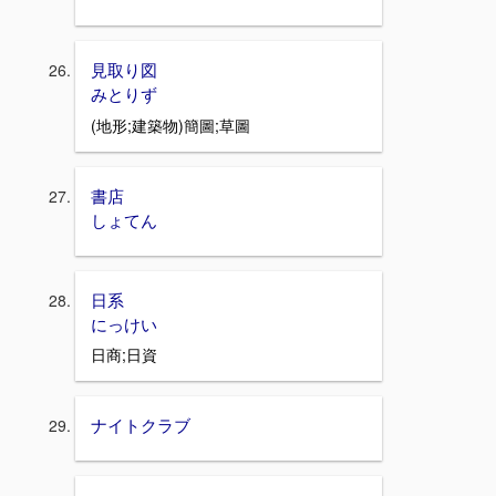
見取り図
みとりず
(地形;建築物)簡圖;草圖
書店
しょてん
日系
にっけい
日商;日資
ナイトクラブ