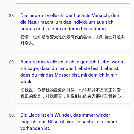
Die Liebe ist vielleicht der höchste Versuch, den
die Natur macht, um das Individuum aus sich
heraus und zu dem anderen hinzuführen.
爱情，也许是改变天性的最有效的尝试，由对自己好通向
对别人。
Auch ist das vielleicht nicht eigentlich Liebe, wenn
ich sage, dass du mir das Liebste bist; Liebe ist,
dass du mir das Messer bist, mit dem ich in mir
wühle.
当我说，你是我的最爱的时候，也许那并不是真正的爱；
真正的爱是，对我而言，你像剜心的尖刀那样刻骨铭心。
Die Liebe ist ein Wunder, das immer wieder
möglich, das Böse ist eine Tatsache, die immer
vorhanden ist.