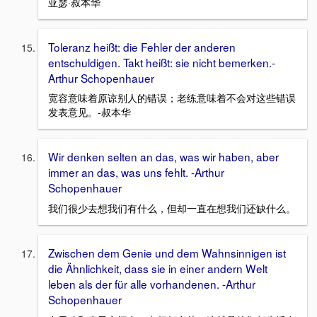
亚瑟·叔本华
Toleranz heißt: die Fehler der anderen
entschuldigen. Takt heißt: sie nicht bemerken.-
Arthur Schopenhauer
宽容意味着原谅别人的错误；老练意味着不会对这些错误
发表意见。-叔本华
Wir denken selten an das, was wir haben, aber
immer an das, was uns fehlt. -Arthur
Schopenhauer
我们很少去想我们有什么，但却一直在想我们还缺什么。
Zwischen dem Genie und dem Wahnsinnigen ist
die Ähnlichkeit, dass sie in einer andern Welt
leben als der für alle vorhandenen. -Arthur
Schopenhauer