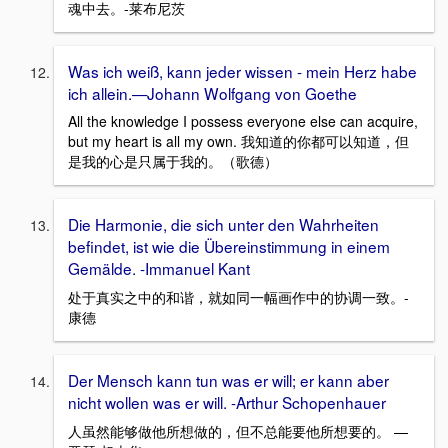
魂中去。-莱布尼茨
Was ich weiß, kann jeder wissen - mein Herz habe
ich allein.—Johann Wolfgang von Goethe
All the knowledge I possess everyone else can acquire,
but my heart is all my own. 我知道的你都可以知道，但
是我的心是只属于我的。（歌德）
Die Harmonie, die sich unter den Wahrheiten
befindet, ist wie die Übereinstimmung in einem
Gemälde. -Immanuel Kant
处于真实之中的和谐，就如同一幅画作中的协调一致。-
康德
Der Mensch kann tun was er will; er kann aber
nicht wollen was er will. -Arthur Schopenhauer
人虽然能够做他所想做的，但不总能要他所想要的。 —