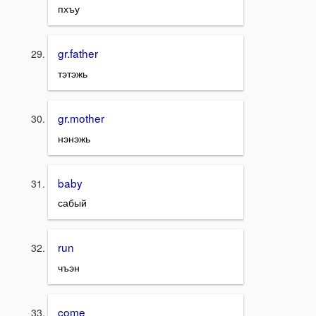
пхъу
gr.father
тэтэжь
gr.mother
нэнэжь
baby
сабый
run
чъэн
come