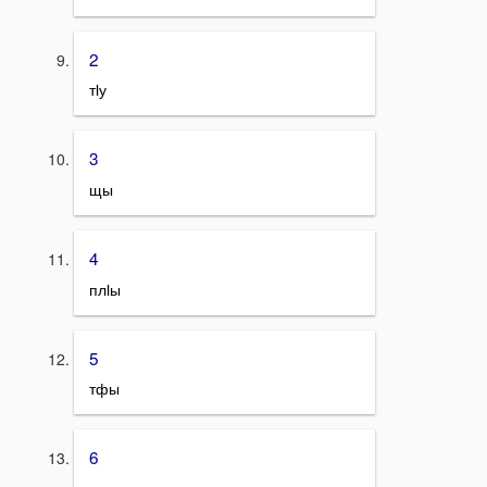
2
тӏу
3
щы
4
плӏы
5
тфы
6