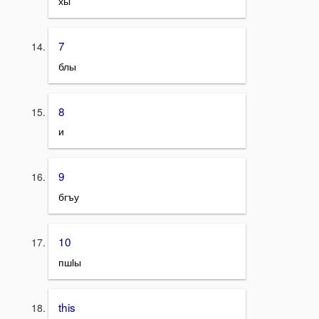
хы
7
блы
8
и
9
бгъу
10
пшӏы
this