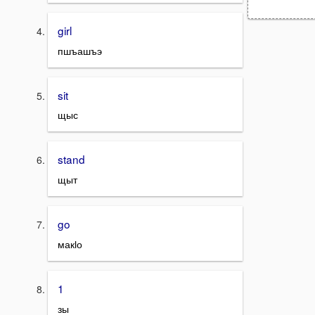
girl
пшъашъэ
sit
щыс
stand
щыт
go
макӏо
1
зы