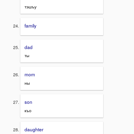
тэшъу
family
dad
ты
mom
ны
son
къо
daughter