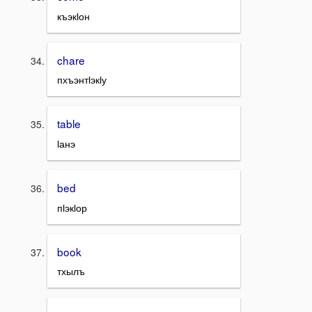
къэкӏон
chare
пхъэнтӏэкӏу
table
ӏанэ
bed
пӏэкӏор
book
тхылъ