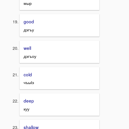
мыр
good
дэгъу
well
дэгъоу
cold
чъыӏэ
deep
куу
shallow