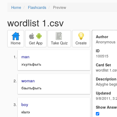
Home
Flashcards
Preview
wordlist 1.csv
Author
Anonymous
Home
Get App
Take Quiz
Create
ID
100515
man
хъулъфыгъ
Card Set
wordlist 1.cs
Description
woman
Adyghe begi
бзылъфыгъ
Updated
9/8/2011, 3
boy
Show Answ
кӏалэ