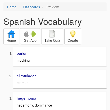
Home
Flashcards
Preview
Spanish Vocabulary
Home
Get App
Take Quiz
Create
burlón
mocking
el rotulador
marker
hegemonía
hegemony, dominance